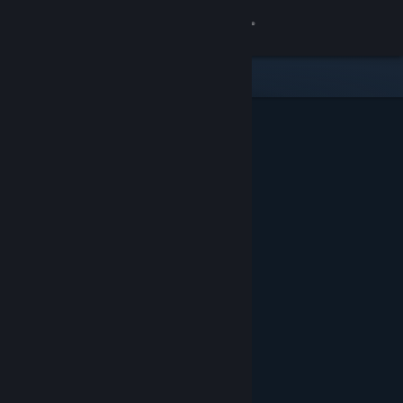
Conectează-te
Magazin
Comunitate
Despre
Asistență
Schimbă limba
Obține aplicația Steam pentru dispozitive mobile
Vezi site în versiunea pentru desktop