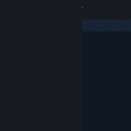
Inloggen
Winkel
Community
Over
Ondersteuning
Taal wijzigen
Download de mobiele Steam-app
Desktopwebsite weergeven