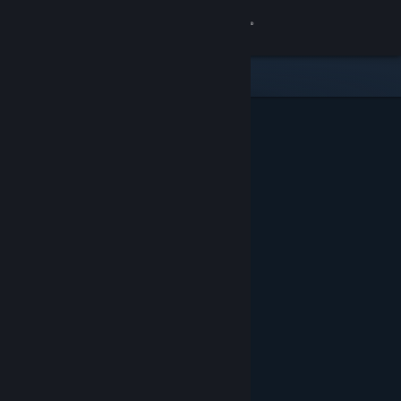
Kirjaudu sisään
Kauppa
Yhteisö
Tietoa
Tuki
Vaihda kieli
Hanki Steam-mobiilisovellus
Näytä työpöytäsivusto