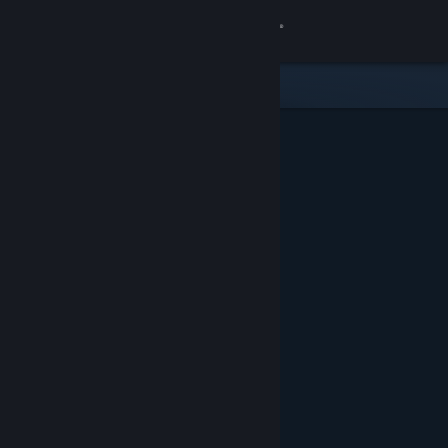
登入
商店
社群
關於
客服
變更語言
取得 Steam 行動應用程式
檢視電腦版網頁