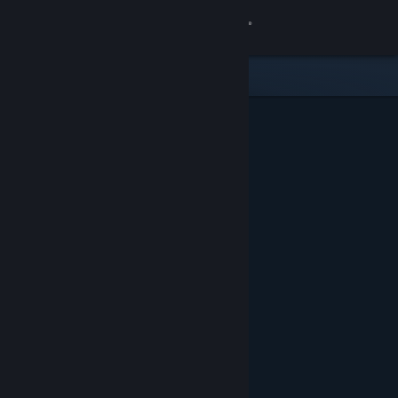
Conectează-te
Magazin
Comunitate
Despre
Asistență
Schimbă limba
Obține aplicația Steam pentru dispozitive mobile
Vezi site în versiunea pentru desktop