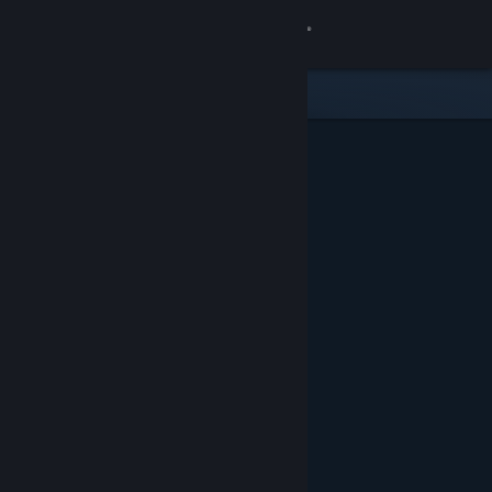
Zaloguj się
Sklep
Społeczność
Informacje
Wsparcie
Zmień język
Pobierz aplikację mobilną Steam
Wersja przeglądarkowa