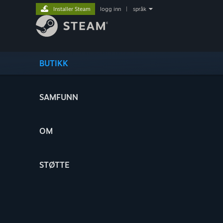
Installer Steam
logg inn
|
språk
BUTIKK
SAMFUNN
OM
STØTTE