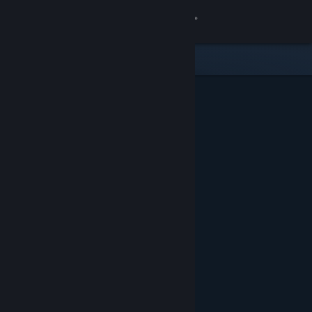
로그인
상점
커뮤니티
정보
지원
언어 변경
Steam 모바일 앱 다운로드
PC 웹사이트 보기