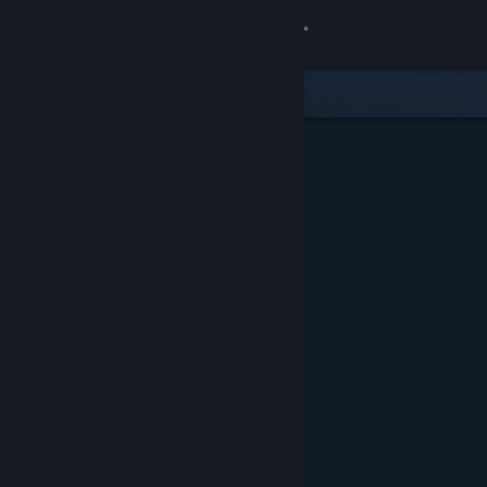
Accedi
Negozio
Comunità
Informazioni
Assistenza
Cambia la lingua
Ottieni l'app mobile di Steam
Visualizza il sito web per desktop