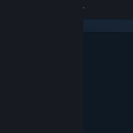
Iniciar sessão
Loja
Comunidade
Sobre
Suporte
Alterar idioma
Baixe o aplicativo móvel do Steam
Ver versão para computadores