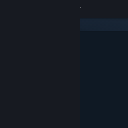
Iniciar sessão
Loja
Comunidade
Sobre
Suporte
Alterar idioma
Baixe o aplicativo móvel do Steam
Ver versão para computadores