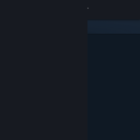
로그인
상점
커뮤니티
정보
지원
언어 변경
Steam 모바일 앱 다운로드
PC 웹사이트 보기