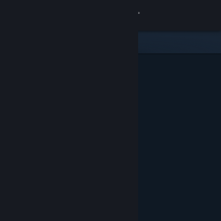
Σύνδεση
Κατάστημα
Κοινότητα
Σχετικά
Υποστήριξη
Αλλαγή γλώσσας
Αποκτήστε την εφαρμογή Steam για κινητές συσκευές
Προβολή ιστοσελίδας για υπολογιστές