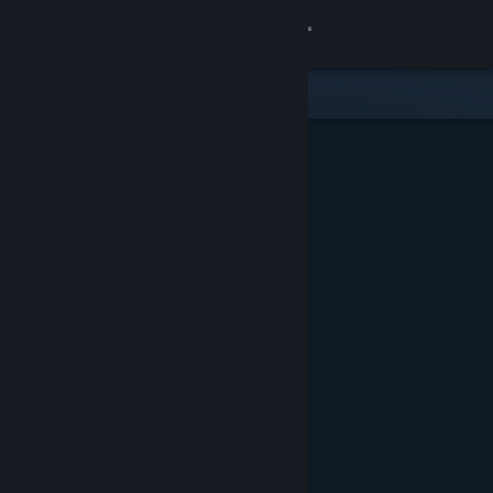
Kirjaudu sisään
Kauppa
Yhteisö
Tietoa
Tuki
Vaihda kieli
Hanki Steam-mobiilisovellus
Näytä työpöytäsivusto