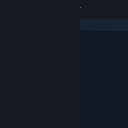
Kirjaudu sisään
Kauppa
Yhteisö
Tietoa
Tuki
Vaihda kieli
Hanki Steam-mobiilisovellus
Näytä työpöytäsivusto