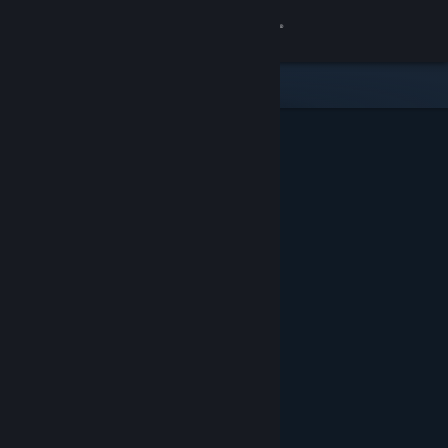
Đăng nhập
Cửa hàng
Cộng đồng
Thông tin
Hỗ trợ
Thay đổi ngôn ngữ
Cài ứng dụng Steam di động
Xem web cho desktop