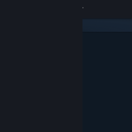
Zaloguj się
Sklep
Społeczność
Informacje
Wsparcie
Zmień język
Pobierz aplikację mobilną Steam
Wersja przeglądarkowa