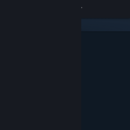
Iniciar sessão
Loja
Comunidade
Sobre
Suporte
Alterar idioma
Baixe o aplicativo móvel do Steam
Ver versão para computadores