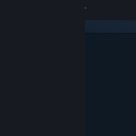
Вписване
Магазин
Общност
Относно
Поддръжка
Смяна на езика
Сдобийте се с мобилното Steam приложение
Преглед на сайта за настолни компютри