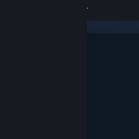
Anmelden
Shop
Community
Info
Support
Sprache ändern
Steam-Mobile-App herunterladen
Desktopversion anzeigen