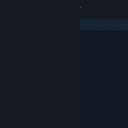
Anmelden
Shop
Community
Info
Support
Sprache ändern
Steam-Mobile-App herunterladen
Desktopversion anzeigen