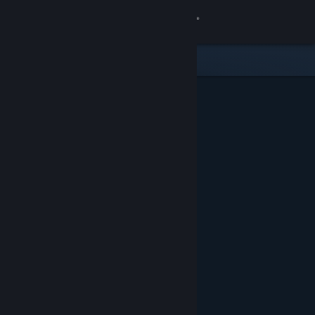
Вписване
Магазин
Общност
Относно
Поддръжка
Смяна на езика
Сдобийте се с мобилното Steam приложение
Преглед на сайта за настолни компютри