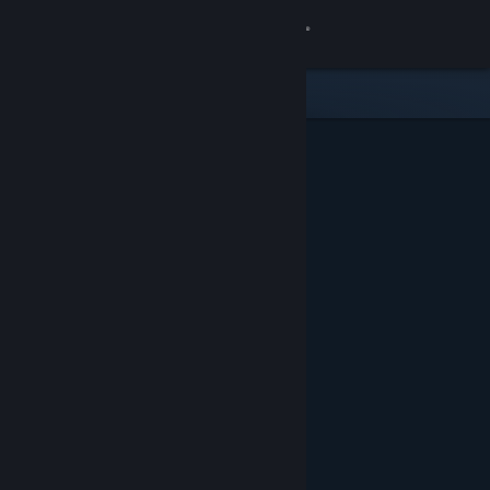
登录
商店
社区
关于
客服
更改语言
获取 Steam 手机应用
查看桌面版网站