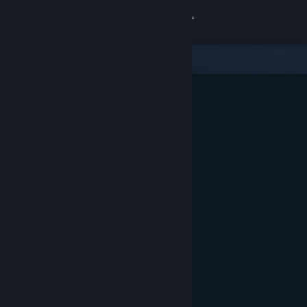
Zaloguj się
Sklep
Społeczność
Informacje
Wsparcie
Zmień język
Pobierz aplikację mobilną Steam
Wersja przeglądarkowa