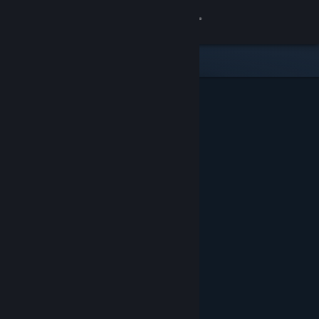
Bejelentkezés
Áruház
Közösség
Névjegy
Támogatás
Nyelvváltás
A Steam mobilalkalmazás beszerzése
Asztali weboldalra váltás