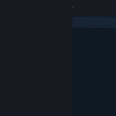
Giriş yap
Mağaza
Topluluk
Hakkında
Destek
Dili değiştir
Steam mobil uygulamasını yükle
Masaüstü internet sitesini görüntüle