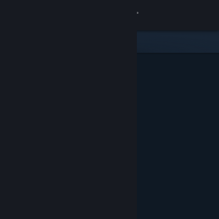
Login
Toko
Komunitas
Tentang
Bantuan
Ubah bahasa
Dapatkan Aplikasi Seluler Steam
Lihat situs web desktop