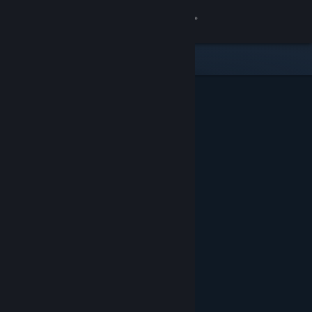
Iniciar sessão
Loja
Comunidade
Sobre
Suporte
Alterar idioma
Baixe o aplicativo móvel do Steam
Ver versão para computadores