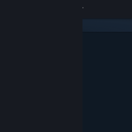
登录
商店
社区
关于
客服
更改语言
获取 Steam 手机应用
查看桌面版网站