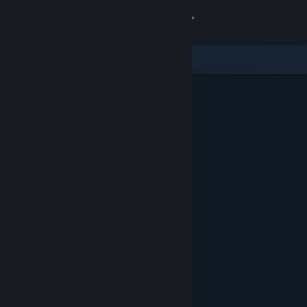
로그인
상점
커뮤니티
정보
지원
언어 변경
Steam 모바일 앱 다운로드
PC 웹사이트 보기