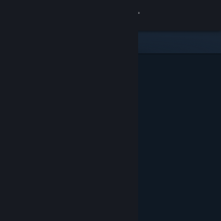
Log på
Butik
Fællesskab
Om
Support
Skift sprog
Hent Steam-mobilappen
Vis desktop-webside