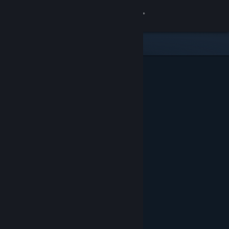
Giriş yap
Mağaza
Topluluk
Hakkında
Destek
Dili değiştir
Steam mobil uygulamasını yükle
Masaüstü internet sitesini görüntüle