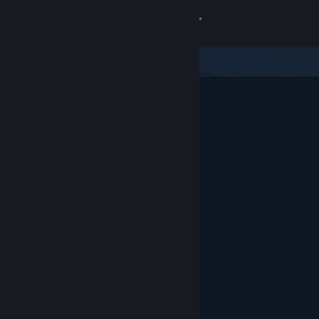
Iniciar sesión
Tienda
Comunidad
Acerca de
Soporte
Cambiar idioma
Descargar Steam Mobile
Ver versión clásica