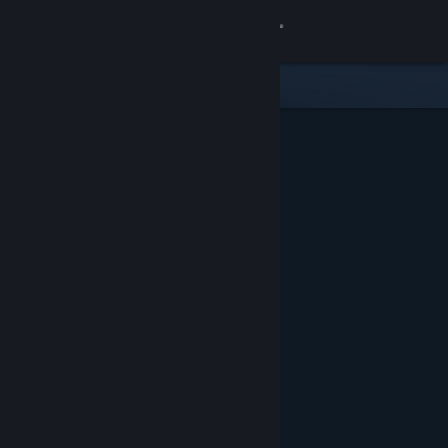
Přihlásit se
Obchod
Komunita
Informace
Podpora
Změnit jazyk
Mobilní aplikace služby Steam
Desktopová verze stránky