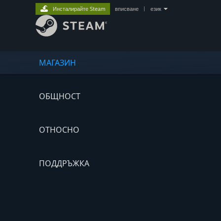
Инсталирайте Steam
вписване
|
език
МАГАЗИН
ОБЩНОСТ
ОТНОСНО
ПОДДРЪЖКА