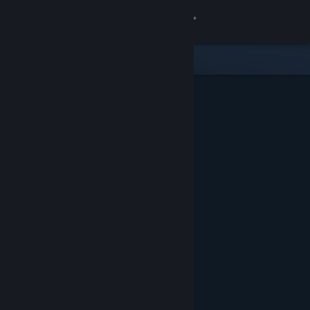
Đăng nhập
Cửa hàng
Cộng đồng
Thông tin
Hỗ trợ
Thay đổi ngôn ngữ
Cài ứng dụng Steam di động
Xem web cho desktop