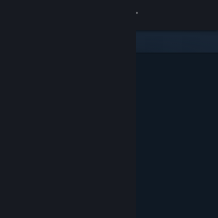
登入
商店
社群
關於
客服
變更語言
取得 Steam 行動應用程式
檢視電腦版網頁