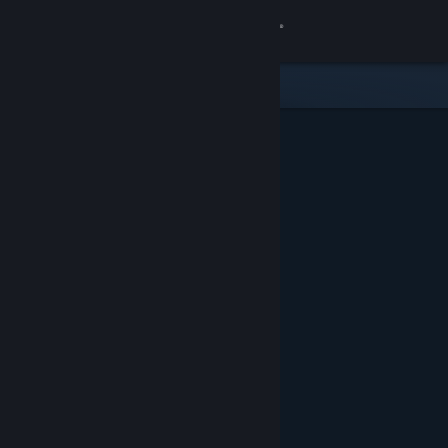
登入
商店
社群
關於
客服
變更語言
取得 Steam 行動應用程式
檢視電腦版網頁