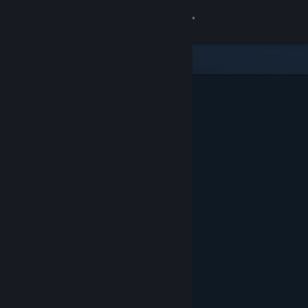
Войти
Магазин
Сообщество
Информация
Поддержка
Изменить язык
Скачать мобильное приложение Steam
Полная версия