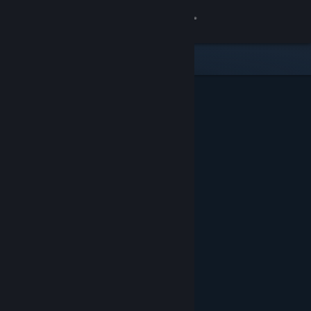
Conectează-te
Magazin
Comunitate
Despre
Asistență
Schimbă limba
Obține aplicația Steam pentru dispozitive mobile
Vezi site în versiunea pentru desktop