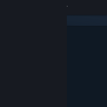
Iniciar sesión
Tienda
Comunidad
Acerca de
Soporte
Cambiar idioma
Obtener la aplicación de Steam Mobile
Ver versión clásica