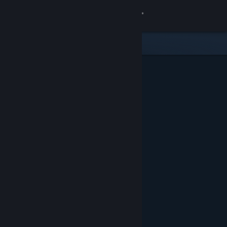
Вписване
Магазин
Общност
Относно
Поддръжка
Смяна на езика
Сдобийте се с мобилното Steam приложение
Преглед на сайта за настолни компютри