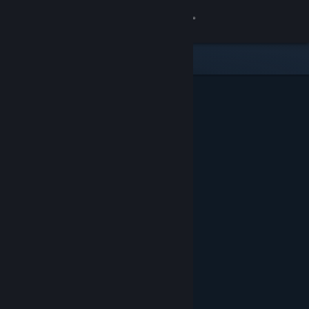
登入
商店
社群
關於
客服
變更語言
取得 Steam 行動應用程式
檢視電腦版網頁