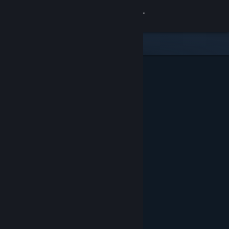
Zaloguj się
Sklep
Społeczność
Informacje
Wsparcie
Zmień język
Pobierz aplikację mobilną Steam
Wersja przeglądarkowa