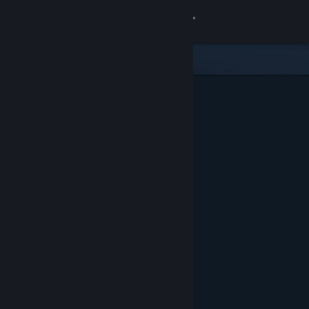
Login
Toko
Komunitas
Tentang
Bantuan
Ubah bahasa
Dapatkan Aplikasi Seluler Steam
Lihat situs web desktop