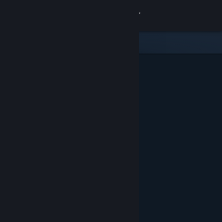
Log på
Butik
Fællesskab
Om
Support
Skift sprog
Hent Steam-mobilappen
Vis desktop-webside