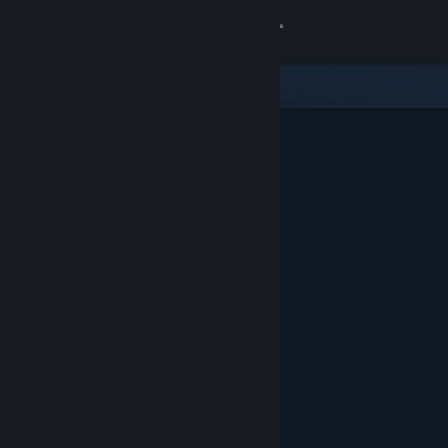
Войти
Магазин
Сообщество
Информация
Поддержка
Изменить язык
Скачать мобильное приложение Steam
Полная версия