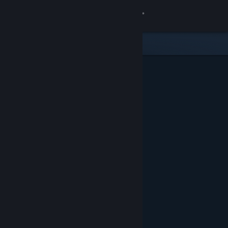
Login
Toko
Komunitas
Tentang
Bantuan
Ubah bahasa
Dapatkan Aplikasi Seluler Steam
Lihat situs web desktop