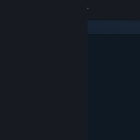
Вписване
Магазин
Общност
Относно
Поддръжка
Смяна на езика
Сдобийте се с мобилното Steam приложение
Преглед на сайта за настолни компютри