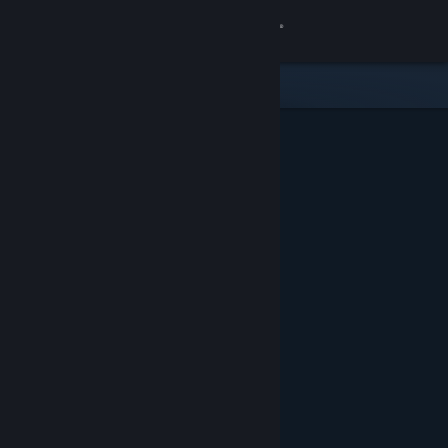
Iniciar sessão
Loja
Comunidade
Sobre
Suporte
Alterar idioma
Baixe o aplicativo móvel do Steam
Ver versão para computadores